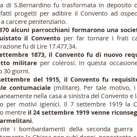
a di S.Bernardino fu trasformata in deposito 
 fatti progetti per adibire il Convento ad ospe
 a carcere penitenziario.
870 alcuni parrocchiani formarono una socie
uistato il Convento
per far tornare i frati c
erazione fu di Lire 17.477,34.
settembre 1873, il Convento fu di nuovo req
etto militare
per colerosi. In questa occasione
o 30 giorni.
settembre del 1915, il Convento fu requisit
le contumaciale
(militare). Per tale motivo, i 
neamente nella casa a sinistra del Convento e l
o per motivi igienici. Il 7 settembre 1919 la C
co mentre
il 24 settembre 1919 venne riconseg
carmelitani
.
e i bombardamenti della seconda guerra m