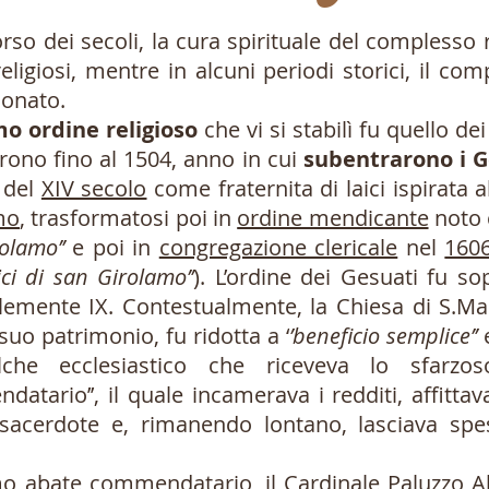
so dei secoli, la cura spirituale del complesso 
religiosi, mentre in alcuni periodi storici, il co
onato.
mo ordine religioso
che vi si stabilì fu quello de
arono fino al 1504, anno in cui
subentrarono i 
 del
XIV secolo
come fraternita di laici ispirata al
mo
, trasformatosi poi in
ordine mendicante
noto
olamo’’
e poi in
congregazione clericale
nel
160
ici di san Girolamo’’
). L’ordine dei Gesuati fu s
emente IX. Contestualmente, la Chiesa di S.Mar
 suo patrimonio, fu ridotta a ‘
’beneficio semplice’’
che ecclesiastico che riceveva lo sfarzoso
atario’’, il quale incamerava i redditi, affittava
sacerdote e, rimanendo lontano, lasciava spe
o abate commendatario, il Cardinale Paluzzo Alt