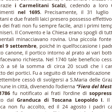
Grazie
i Carmelitani Scalzi
, cedendo a loro 
dimenti
nel 1695
. Precisamente, il 31 luglio
tani e due fratelli laici presero possesso effettiv
 dei frati non fu sempre facile, anzi i primi tem
iseri. Il Convento e la Chiesa erano spogli di tutto
ntali minacciavano rovina. Una piccola fonte
del 9 settembre
, poiché in quell’occasione i pad
 canone, il portico intorno al prato ai vari bott
facevano richiesta. Nel 1740 tale beneficio ces
icò a sé la somma di circa 20 scudi che i car
itto dei portici. Fu a seguito di tale rivendicazione
ettembre cessò di svolgersi a S.Maria delle Gra
une in città, divenendo l’odierna
‘’Fiera del Mesto
 1786
fu notificato ai frati l’ordine di
soppress
to dal
Granduca di Toscana Leopoldo I
. Il
ca non fu accolto, ed il 24 agosto i padri ca