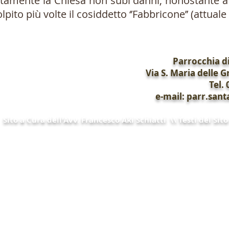
tamente la Chiesa non subì danni, nonostante a
lpito più volte il cosiddetto ‘’Fabbricone’’ (attuale
Parrocchia di
Via S. Maria delle G
Tel.
e-mail: parr.sa
Sito a Cura dell'Avv. Francesco Aki Schiatti \\ Testi del Si