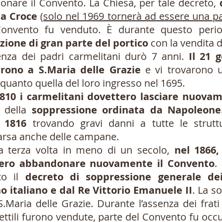
nare il Convento. La Chiesa, per tale decreto,
ta Croce
(
solo nel 1969 tornerà ad essere una 
Convento fu venduto. È durante questo peri
zione di gran parte del portico
con la vendita de
nza dei padri carmelitani durò 7 anni.
Il 21 
arono a S.Maria delle Grazie
e vi trovarono 
quanto quella del loro ingresso nel 1695.
810 i carmelitani dovettero lasciare nuova
o della
soppressione ordinata da Napoleone
o 1816
trovando gravi danni a tutte le strut
rsa anche delle campane.
 terza volta in meno di un secolo,
nel 1866,
ero abbandonare nuovamente il Convento
.
to il
decreto di soppressione generale de
o italiano e dal Re Vittorio Emanuele II
. La s
.Maria delle Grazie. Durante l’assenza dei frati 
ettili furono vendute, parte del Convento fu occup