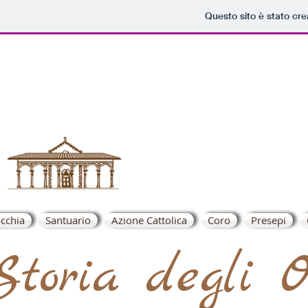
Questo sito è stato cr
S.Mari
cchia
Santuario
Azione Cattolica
Coro
Presepi
Storia degli O