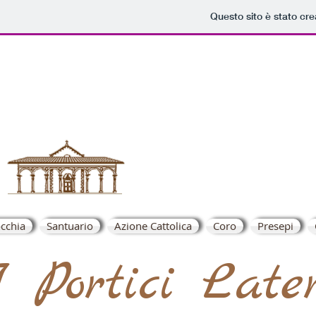
Questo sito è stato cr
S.Mari
cchia
Santuario
Azione Cattolica
Coro
Presepi
 Portici Late