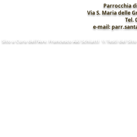
Parrocchia di
Via S. Maria delle G
Tel.
e-mail: parr.sa
Sito a Cura dell'Avv. Francesco Aki Schiatti \\ Testi del Si