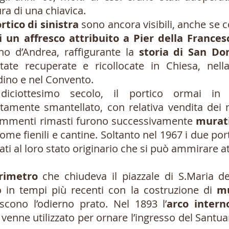
ra di una chiavica.
rtico di sinistra
sono ancora visibili, anche se co
di un affresco attribuito a Pier della France
no d’Andrea, raffigurante la
storia di San Do
tate recuperate e ricollocate in Chiesa, nell
dino e nel Convento.
ciottesimo secolo, il portico ormai in 
amente smantellato, con relativa vendita dei m
ammenti rimasti furono successivamente
murati
ome fienili e cantine. Soltanto nel 1967 i due por
tati al loro stato originario che si può ammirare 
rimetro
che chiudeva il piazzale di S.Maria de
o in tempi più recenti con la costruzione di
mu
scono l’odierno prato. Nel 1893 l’
arco intern
venne utilizzato per ornare l’ingresso del Santuar