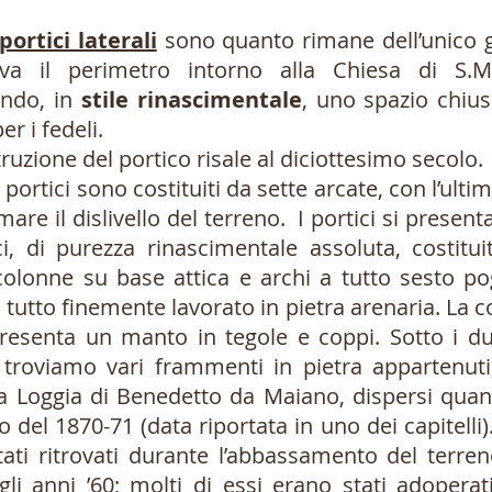
portici laterali
sono quanto rimane dell’unico 
uiva il perimetro intorno alla Chiesa di S.M
ando, in
stile rinascimentale
, uno spazio chius
er i fedeli.
ruzione del portico risale al diciottesimo secol
 portici sono costituiti da sette arcate, con l’ult
mare il dislivello del terreno. I portici si pres
i, di purezza rinascimentale assoluta, costitui
colonne su base attica e archi a tutto sesto pog
 il tutto finemente lavorato in pietra arenaria. La 
resenta un manto in tegole e coppi. Sotto i due
 troviamo vari frammenti in pietra appartenuti,
lla Loggia di Benedetto da Maiano, dispersi quan
o del 1870-71 (data riportata in uno dei capitelli)
ati ritrovati durante l’abbassamento del terren
gli anni ’60; molti di essi erano stati adopera