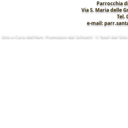
Parrocchia di
Via S. Maria delle G
Tel.
e-mail: parr.sa
Sito a Cura dell'Avv. Francesco Aki Schiatti \\ Testi del Si